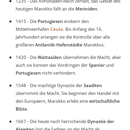
1235 - Das Almohaden-Reich zerfällt, das Gebiet des
heutigen Marokko fällt an die
Meriniden
.
1415 - Die
Portugiesen
erobern den
Mittelmeerhafen
Ceuta
. Bis Anfang des 16.
Jahrhundert erlangen sie die Kontrolle über alle
größeren
Antlantik-Hafenstädte
Marokkos.
1420 - Die
Wattasiden
übernehmen die Macht, aber
auch sie können das Vordringen der
Spanier
und
Portugiesen
nicht verhindern.
1548 - Die mächtige Dynastie der
Saaditen
übernimmt die Macht. Sie beginnen den Handel mit
den Europäern, Marokko erlebt eine
wirtschaftliche
Blüte
.
1667 - Die heute noch herrschende
Dynastie der
Alawiten
löst die Saditen an der Macht ab.